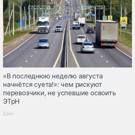
«В последнюю неделю августа
начнётся суета!»: чем рискуют
перевозчики, не успевшие освоить
ЭТрН
Дзен