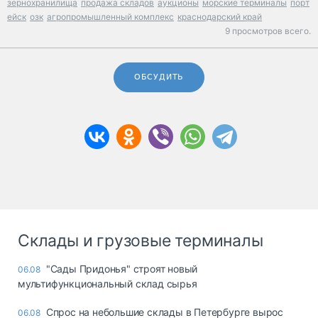
зернохранилища
продажа складов
аукционы
морские терминалы
порт
ейск
озк
агропромышленный комплекс
краснодарский край
9 просмотров всего.
ОБСУДИТЬ
Склады и грузовые терминалы
"Сады Придонья" строят новый
06.08
мультифункциональный склад сырья
Спрос на небольшие склады в Петербурге вырос
06.08