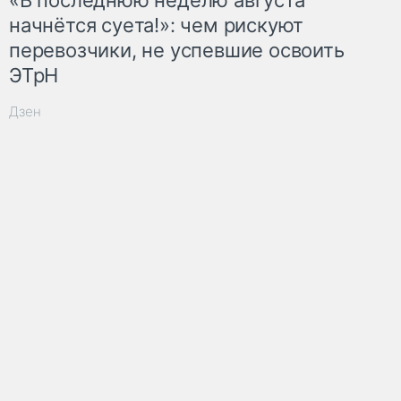
начнётся суета!»: чем рискуют
перевозчики, не успевшие освоить
ЭТрН
Дзен