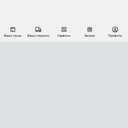
Ваши грузы
Ваши машины
Сервисы
Заказы
Профиль
АВТОМАТИЗАЦИЯ ПЕРЕВОЗОК
Площадки
Заказы
Торги
Тендеры
АТИ-Доки
GPS-мониторинг
АТИ Мессенджер
Цепочки грузов
API ATI.SU
ПОЛЕЗНОЕ
Расчет расстояний
БЕЗОПАСНОСТЬ
Академия ATI.SU
ATI.SU о безопасности
Звезды ATI.SU на вашем сайте