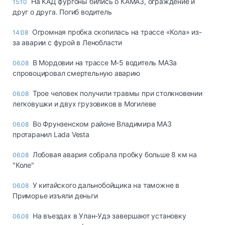
На КАД фургоны бились о КАМАЗ, ограждение и
15:10
друг о друга. Погиб водитель
Огромная пробка скопилась на трассе «Кола» из-
14:08
за аварии с фурой в Ленобласти
В Мордовии на трассе М-5 водитель МАЗа
06.08
спровоцировал смертельную аварию
Трое человек получили травмы при столкновении
06.08
легковушки и двух грузовиков в Могилеве
Во Фрунзенском районе Владимира МАЗ
06.08
протаранил Lada Vesta
Лобовая авария собрала пробку больше 8 км на
06.08
"Коле"
У китайского дальнобойщика на таможне в
06.08
Приморье изъяли деньги
Ha въeздax в Улaн-Удэ зaвepшaют ycтaнoвкy
06.08