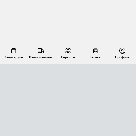
Ваши грузы
Ваши машины
Сервисы
Заказы
Профиль
АВТОМАТИЗАЦИЯ ПЕРЕВОЗОК
Площадки
Заказы
Торги
Тендеры
АТИ-Доки
GPS-мониторинг
АТИ Мессенджер
Цепочки грузов
API ATI.SU
ПОЛЕЗНОЕ