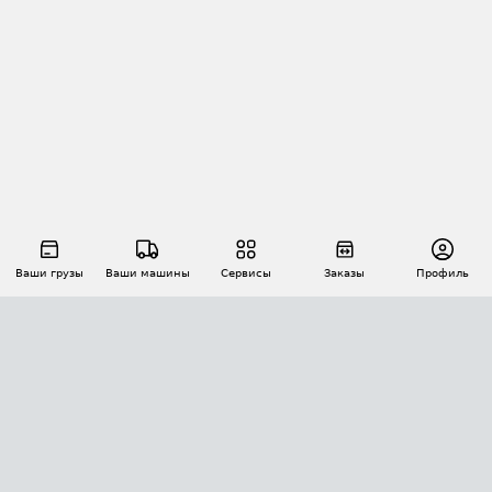
Ваши грузы
Ваши машины
Сервисы
Заказы
Профиль
АВТОМАТИЗАЦИЯ ПЕРЕВОЗОК
Площадки
Заказы
Торги
Тендеры
АТИ-Доки
GPS-мониторинг
АТИ Мессенджер
Цепочки грузов
API ATI.SU