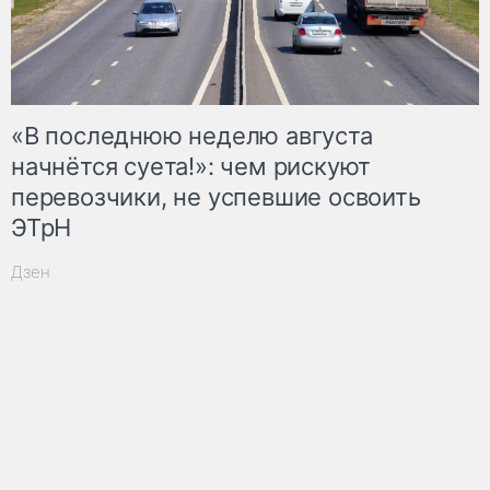
«В последнюю неделю августа
начнётся суета!»: чем рискуют
перевозчики, не успевшие освоить
ЭТрН
Дзен