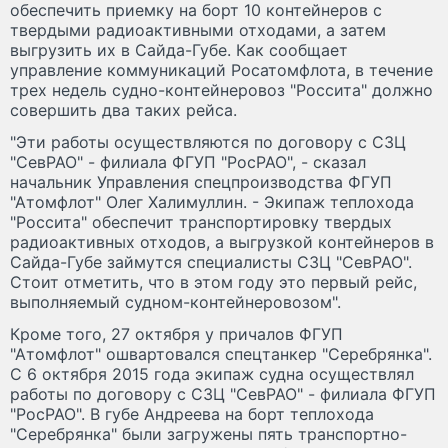
обеспечить приемку на борт 10 контейнеров с
твердыми радиоактивными отходами, а затем
выгрузить их в Сайда-Губе. Как сообщает
управление коммуникаций Росатомфлота, в течение
трех недель судно-контейнеровоз "Россита" должно
совершить два таких рейса.
"Эти работы осуществляются по договору с СЗЦ
"СевРАО" - филиала ФГУП "РосРАО", - сказал
начальник Управления спецпроизводства ФГУП
"Атомфлот" Олег Халимуллин. - Экипаж теплохода
"Россита" обеспечит транспортировку твердых
радиоактивных отходов, а выгрузкой контейнеров в
Сайда-Губе займутся специалисты СЗЦ "СевРАО".
Стоит отметить, что в этом году это первый рейс,
выполняемый судном-контейнеровозом".
Кроме того, 27 октября у причалов ФГУП
"Атомфлот" ошвартовался спецтанкер "Серебрянка".
С 6 октября 2015 года экипаж судна осуществлял
работы по договору с СЗЦ "СевРАО" - филиала ФГУП
"РосРАО". В губе Андреева на борт теплохода
"Серебрянка" были загружены пять транспортно-