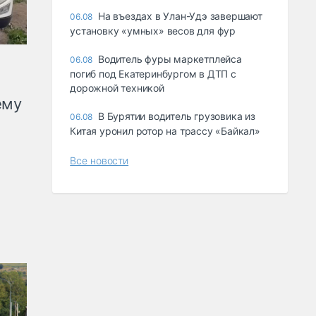
Ha въeздax в Улaн-Удэ зaвepшaют
06.08
ycтaнoвкy «yмныx» вecoв для фyp
Водитель фуры маркетплейса
06.08
погиб под Екатеринбургом в ДТП с
дорожной техникой
ему
В Бурятии водитель грузовика из
06.08
Китая уронил ротор на трассу «Байкал»
Все новости