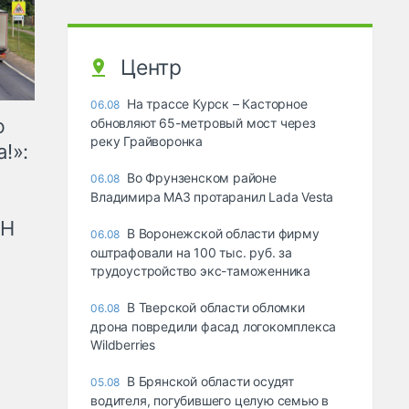
Центр
На трассе Курск – Касторное
06.08
ю
обновляют 65-метровый мост через
реку Грайворонка
!»:
Во Фрунзенском районе
06.08
Владимира МАЗ протаранил Lada Vesta
рН
В Воронежской области фирму
06.08
оштрафовали на 100 тыс. руб. за
трудоустройство экс-таможенника
В Тверской области обломки
06.08
дрона повредили фасад логокомплекса
Wildberries
В Брянской области осудят
05.08
водителя, погубившего целую семью в