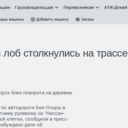
ашин
Грузовладельцам
Перевозчикам
АТИ-Доки
А
Ваши машины
Добавить машину
Заказы
лоб столкнулись на трассе
орск близ поворота на деревню
л по автодороге Бея-Очуры в
етнему рулевому на "Ниссан-
ой клетки, сообщили в пресс-
озбуждено дело об