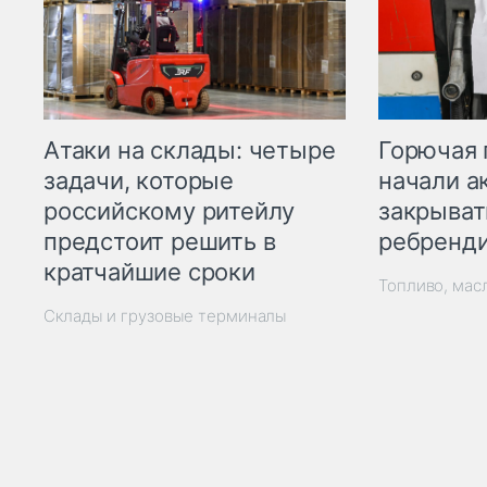
Горючая 
Атаки на склады: четыре
начали а
задачи, которые
закрыват
российскому ритейлу
ребренд
предстоит решить в
кратчайшие сроки
Топливо, мас
Склады и грузовые терминалы