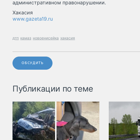
административном правонарушении.
Хакасия
www.gazeta19.ru
дтп
камаз
новоенисейка
хакасия
ОБСУДИТЬ
Публикации по теме