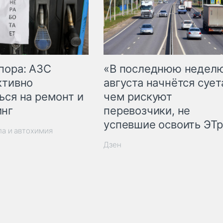
пора: АЗС
«В последнюю недел
ктивно
августа начнётся суета
ься на ремонт и
чем рискуют
инг
перевозчики, не
успевшие освоить ЭТ
ла и автохимия
Дзен