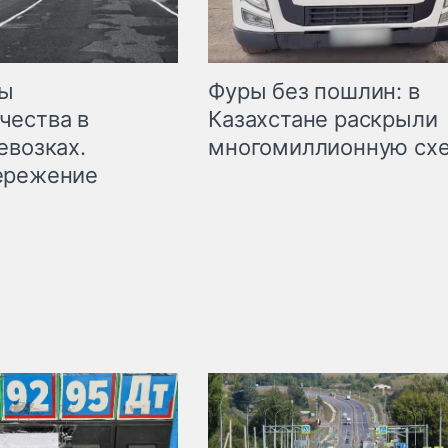
мы
Фуры без пошлин: в
чества в
Казахстане раскрыли
евозках.
многомиллионную сх
ережение