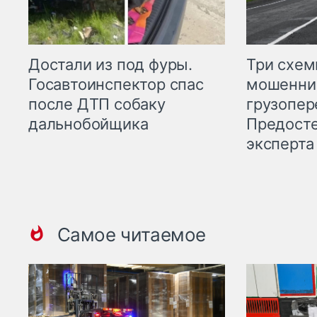
Три схе
Достали из под фуры.
мошенни
Госавтоинспектор спас
грузопер
после ДТП собаку
Предост
дальнобойщика
эксперта
Самое читаемое