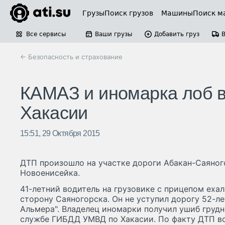
Грузы
Поиск грузов
Машины
Поиск м
Все сервисы
Ваши грузы
Добавить груз
← Безопасность и страхование
КАМАЗ и иномарка лоб в 
Хакасии
15:51, 29 Октября 2015
ДТП произошло на участке дороги Абакан-Саяног
Новоенисейка.
41-летний водитель на грузовике с прицепом еха
сторону Саяногорска. Он не уступил дорогу 52-л
Альмера". Владелец иномарки получил ушиб грудн
службе ГИБДД УМВД по Хакасии. По факту ДТП в