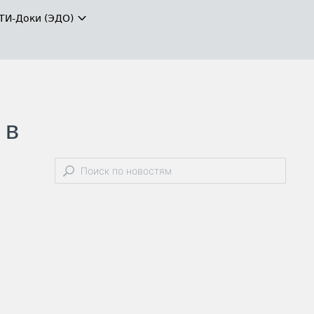
ТИ-Доки (ЭДО)
 в