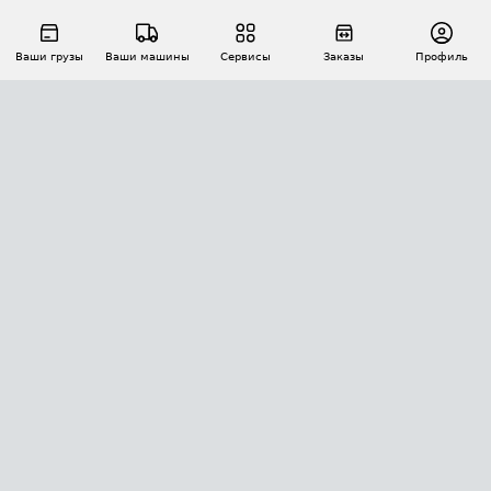
Ваши грузы
Ваши машины
Сервисы
Заказы
Профиль
АВТОМАТИЗАЦИЯ ПЕРЕВОЗОК
Площадки
Заказы
Торги
Тендеры
АТИ-Доки
GPS-мониторинг
АТИ Мессенджер
Цепочки грузов
API ATI.SU
ПОЛЕЗНОЕ
Расчет расстояний
БЕЗОПАСНОСТЬ
Академия ATI.SU
ATI.SU о безопасности
Звезды ATI.SU на вашем сайте
КОНТАКТЫ И ТАРИФЫ
Памятка по проверке контрагентов
Индекс ATI.SU FTL РФ
О системе ATI.SU
Светофор+
Средние ставки
ИНФОРМАЦИЯ
Контактная информация