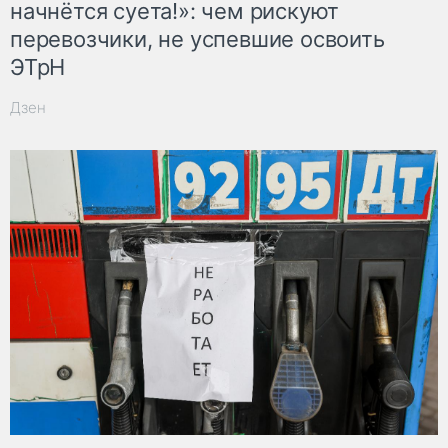
начнётся суета!»: чем рискуют
перевозчики, не успевшие освоить
ЭТрН
Дзен