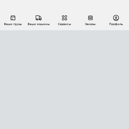
Ваши грузы
Ваши машины
Сервисы
Заказы
Профиль
АВТОМАТИЗАЦИЯ ПЕРЕВОЗОК
Площадки
Заказы
Торги
Тендеры
АТИ-Доки
GPS-мониторинг
АТИ Мессенджер
Цепочки грузов
API ATI.SU
ПОЛЕЗНОЕ
Расчет расстояний
БЕЗОПАСНОСТЬ
Академия ATI.SU
ATI.SU о безопасности
Звезды ATI.SU на вашем сайте
КОНТАКТЫ И ТАРИФЫ
Памятка по проверке контрагентов
Индекс ATI.SU FTL РФ
О системе ATI.SU