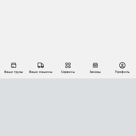
Ваши грузы
Ваши машины
Сервисы
Заказы
Профиль
АВТОМАТИЗАЦИЯ ПЕРЕВОЗОК
Площадки
Заказы
Торги
Тендеры
АТИ-Доки
GPS-мониторинг
АТИ Мессенджер
Цепочки грузов
API ATI.SU