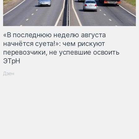
«В последнюю неделю августа
начнётся суета!»: чем рискуют
перевозчики, не успевшие освоить
ЭТрН
Дзен