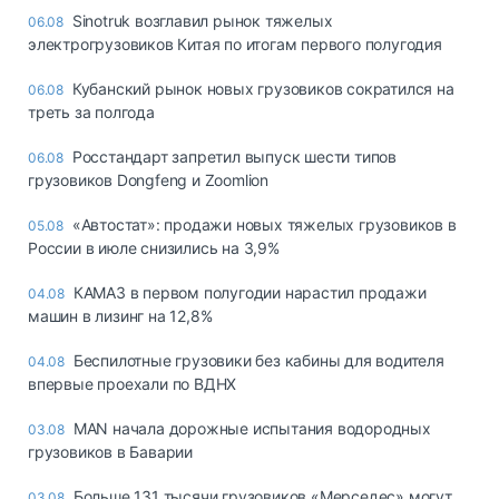
Sinotruk возглавил рынок тяжелых
06.08
электрогрузовиков Китая по итогам первого полугодия
Кубанский рынок новых грузовиков сократился на
06.08
треть за полгода
Росстандарт запретил выпуск шести типов
06.08
грузовиков Dongfeng и Zoomlion
«Автостат»: продажи новых тяжелых грузовиков в
05.08
России в июле снизились на 3,9%
КАМАЗ в первом полугодии нарастил продажи
04.08
машин в лизинг на 12,8%
Беспилотные грузовики без кабины для водителя
04.08
впервые проехали по ВДНХ
MAN начала дорожные испытания водородных
03.08
грузовиков в Баварии
Больше 131 тысячи грузовиков «Мерседес» могут
03.08