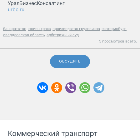
УралБизнесКонсалтинг
urbc.ru
банкротство
юнион тракс
производство грузовиков
екатеринбург
свердловская область
арбитражный суд
5 просмотров всего.
ОБСУДИТЬ
Коммерческий транспорт