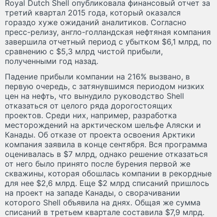
Royal Dutch Shell опубликовала финансовый отчет за
третий квартал 2015 года, который оказался
гораздо хуже ожиданий аналитиков. Согласно
пресс-релизу, англо-голландская нефтяная компания
завершила отчетный период с убытком $6,1 млрд, по
сравнению с $5,3 млрд чистой прибыли,
полученными год назад.
Падение прибыли компании на 216% вызвано, в
первую очередь, с затянувшимся периодом низких
цен на нефть, что вынудило руководство Shell
отказаться от целого ряда дорогостоящих
проектов. Среди них, например, разработка
месторождений на арктическом шельфе Аляски и
Канады. Об отказе от проекта освоения Арктики
компания заявила в конце сентября. Вся программа
оценивалась в $7 млрд, однако решение отказаться
от него было принято после бурения первой же
скважины, которая обошлась компании в рекордные
для нее $2,6 млрд. Еще $2 млрд списаний пришлось
на проект на западе Канады, о сворачивании
которого Shell объявила на днях. Общая же сумма
списаний в третьем квартале составила $7,9 млрд.