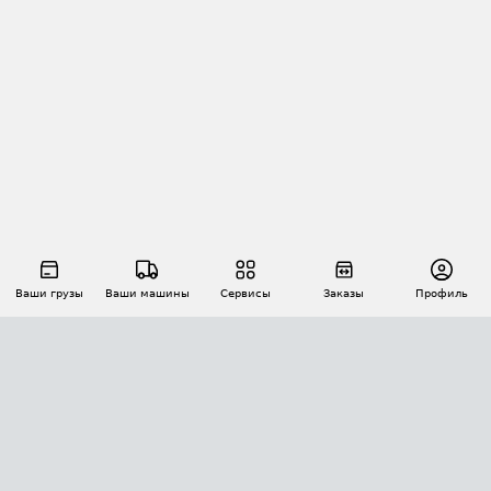
Ваши грузы
Ваши машины
Сервисы
Заказы
Профиль
АВТОМАТИЗАЦИЯ ПЕРЕВОЗОК
Площадки
Заказы
Торги
Тендеры
АТИ-Доки
GPS-мониторинг
АТИ Мессенджер
Цепочки грузов