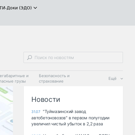
ТИ-Доки (ЭДО)
егабаритные и
Безопасность и
Ещё
пасные грузы
страхование
 масла и
Дзен
ия
Новости
"Туймазинский завод
31.07
автобетоновозов" в первом полугодии
увеличил чистый убыток в 2,2 раза