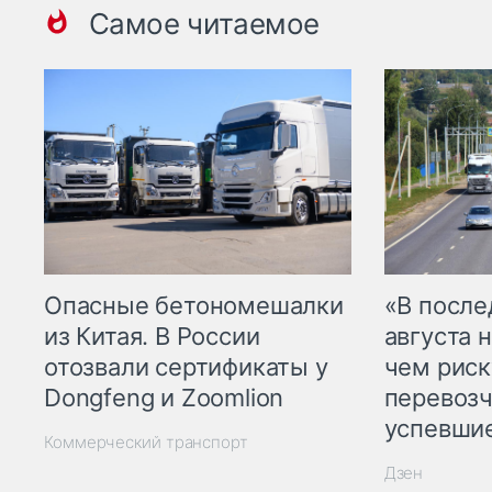
Самое читаемое
Опасные бетономешалки
«В посл
из Китая. В России
августа н
отозвали сертификаты у
чем рис
Dongfeng и Zoomlion
перевозч
успевшие
Коммерческий транспорт
Дзен