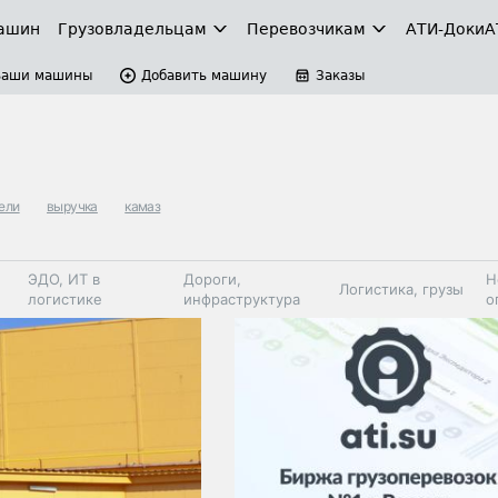
ашин
Грузовладельцам
Перевозчикам
АТИ-Доки
А
Ваши машины
Добавить машину
Заказы
ели
выручка
камаз
ЭДО, ИТ в
Дороги,
Н
Логистика, грузы
логистике
инфраструктура
о
Коммерческий
Автосервис,
Топливо,
Спецтехника
транспорт
запчасти, шины
автохим