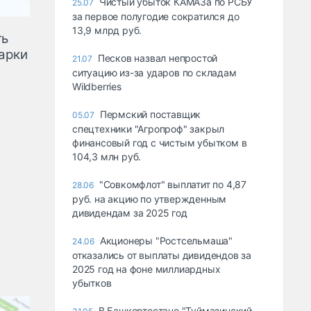
Чистый убыток КАМАЗа по РСБУ
25.07
за первое полугодие сократился до
13,9 млрд руб.
ть
парки
Песков назвал непростой
21.07
ситуацию из-за ударов по складам
Wildberries
Пермский поставщик
05.07
спецтехники "Агропроф" закрыл
финансовый год с чистым убытком в
104,3 млн руб.
"Совкомфлот" выплатит по 4,87
28.06
руб. на акцию по утвержденным
дивидендам за 2025 год
Акционеры "Ростсельмаша"
24.06
отказались от выплаты дивидендов за
2025 год на фоне миллиардных
убытков
В Башкортостане "Туймазинский