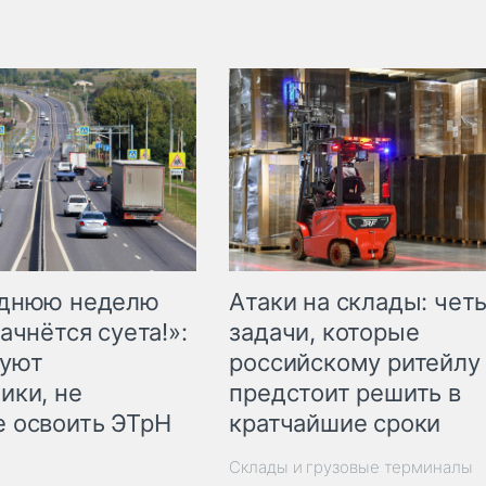
еднюю неделю
Атаки на склады: чет
ачнётся суета!»:
задачи, которые
куют
российскому ритейлу
ики, не
предстоит решить в
 освоить ЭТрН
кратчайшие сроки
Склады и грузовые терминалы