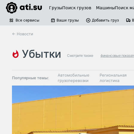
Грузы
Поиск грузов
Машины
Поиск м
Все сервисы
Ваши грузы
Добавить груз
← Новости
убытки
Смотрите также
финансовые показат
Автомобильные
Региональная
Популярные темы:
грузоперевозки
логистика
Склады и
Таможня и ВЭД
грузовые
терминалы