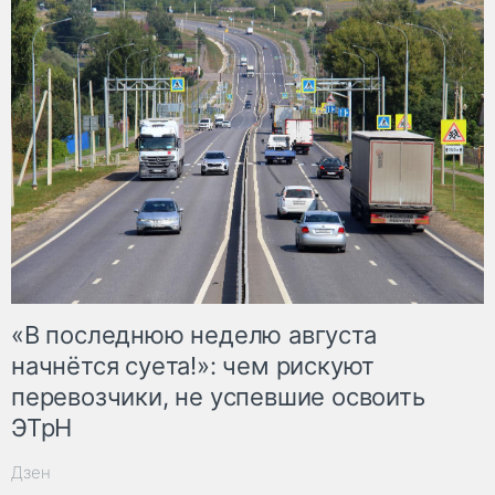
«В последнюю неделю августа
начнётся суета!»: чем рискуют
перевозчики, не успевшие освоить
ЭТрН
Дзен