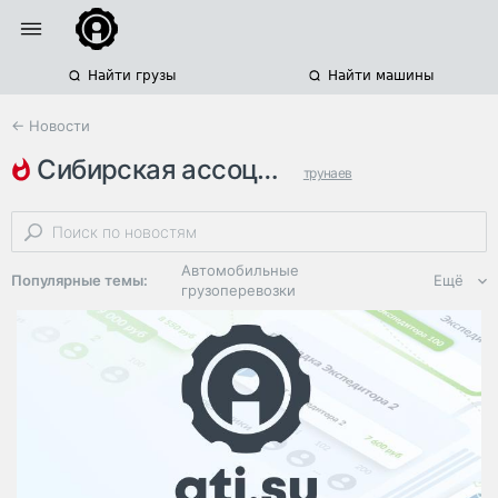
Найти грузы
Найти машины
← Новости
сибирская ассоциация автопере…
трунаев
тариф за проезд по федеральным трассам
платон
Автомобильные
Популярные темы:
Ещё
грузоперевозки
Региональная
логистика
ЭДО, ИТ в
логистике
Дороги,
инфраструктура