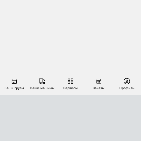
Ваши грузы
Ваши машины
Сервисы
Заказы
Профиль
АВТОМАТИЗАЦИЯ ПЕРЕВОЗОК
Площадки
Заказы
Торги
Тендеры
АТИ-Доки