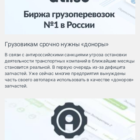
Логистика, грузы
Негабаритные и
опасные грузы
Безопасность и
страхование
Грузовикам срочно нужны «доноры»
Таможня и ВЭД
В связи с антироссийскими санкциями угроза остановки
Склады и
деятельности транспортных компаний в ближайшие месяцы
грузовые
становится реальной. В первую очередь из-за дефицита
терминалы
запчастей. Уже сейчас многие предприятия вынуждены
Коммерческий
часть своего автопарка использовать в качестве «доноров»
транспорт
запчастей.
Спецтехника
Автосервис,
запчасти, шины
Топливо, масла и
Дзен
автохимия