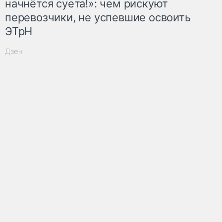
начнётся суета!»: чем рискуют
перевозчики, не успевшие освоить
ЭТрН
Дзен