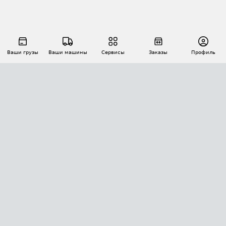
Ваши грузы
Ваши машины
Сервисы
Заказы
Профиль
АВТОМАТИЗАЦИЯ ПЕРЕВОЗОК
Площадки
Заказы
Торги
Тендеры
АТИ-Доки
GPS-мониторинг
АТИ Мессенджер
Цепочки грузов
API ATI.SU
ПОЛЕЗНОЕ
Расчет расстояний
БЕЗОПАСНОСТЬ
Академия ATI.SU
ATI.SU о безопасности
Звезды ATI.SU на вашем сайте
КОНТАКТЫ И ТАРИФЫ
Памятка по проверке контрагентов