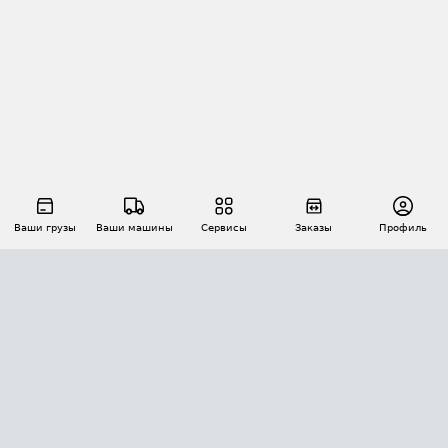
Ваши грузы
Ваши машины
Сервисы
Заказы
Профиль
АВТОМАТИЗАЦИЯ ПЕРЕВОЗОК
Площадки
Заказы
Торги
Тендеры
АТИ-Доки
GPS-мониторинг
АТИ Мессенджер
Цепочки грузов
API ATI.SU