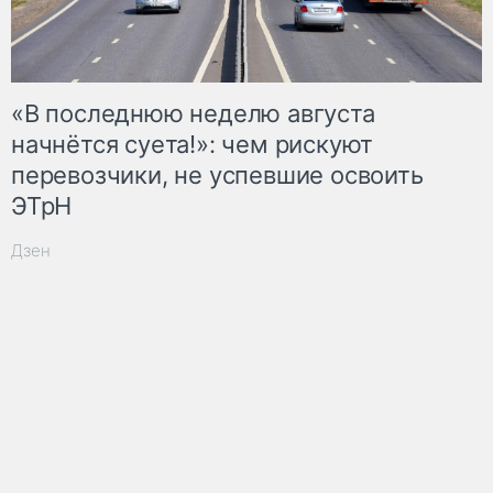
«В последнюю неделю августа
начнётся суета!»: чем рискуют
перевозчики, не успевшие освоить
ЭТрН
Дзен