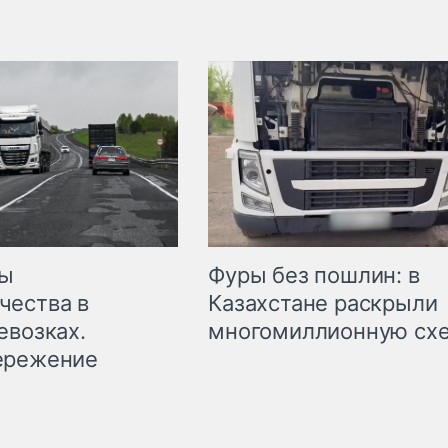
мы
Фуры без пошлин: в
чества в
Казахстане раскрыли
евозках.
многомиллионную сх
ережение