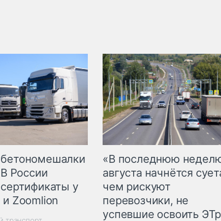
 бетономешалки
«В последнюю недел
 В России
августа начнётся суета
 сертификаты у
чем рискуют
 и Zoomlion
перевозчики, не
успевшие освоить ЭТ
й транспорт