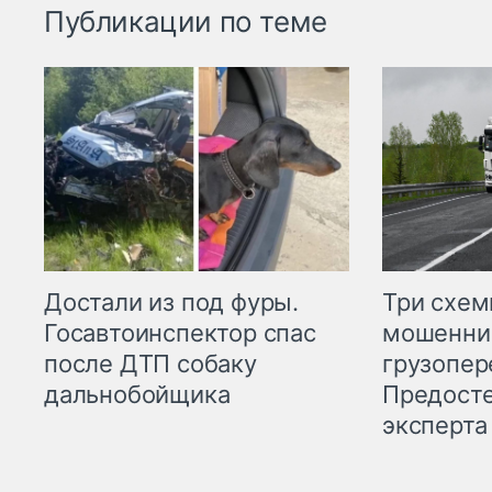
Публикации по теме
Три схе
Достали из под фуры.
мошенни
Госавтоинспектор спас
грузопер
после ДТП собаку
Предост
дальнобойщика
эксперта