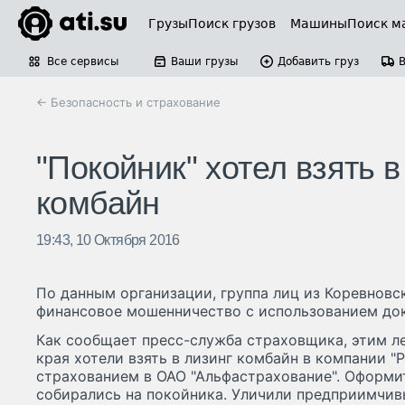
Грузы
Поиск грузов
Машины
Поиск м
Все сервисы
Ваши грузы
Добавить груз
← Безопасность и страхование
"Покойник" хотел взять 
комбайн
19:43, 10 Октября 2016
По данным организации, группа лиц из Коревнов
финансовое мошенничество с использованием до
Как сообщает пресс-служба страховщика, этим л
края хотели взять в лизинг комбайн в компании 
страхованием в ОАО "Альфастрахование". Оформ
собирались на покойника. Уличили предприимчив