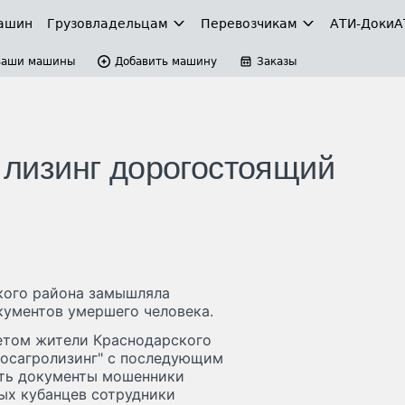
ашин
Грузовладельцам
Перевозчикам
АТИ-Доки
А
Ваши машины
Добавить машину
Заказы
в лизинг дорогостоящий
ского района замышляла
кументов умершего человека.
етом жители Краснодарского
"Росагролизинг" с последующим
ить документы мошенники
ых кубанцев сотрудники