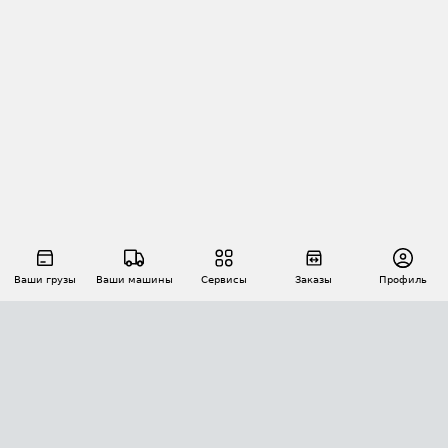
Ваши грузы
Ваши машины
Сервисы
Заказы
Профиль
АВТОМАТИЗАЦИЯ ПЕРЕВОЗОК
Площадки
Заказы
Торги
Тендеры
АТИ-Доки