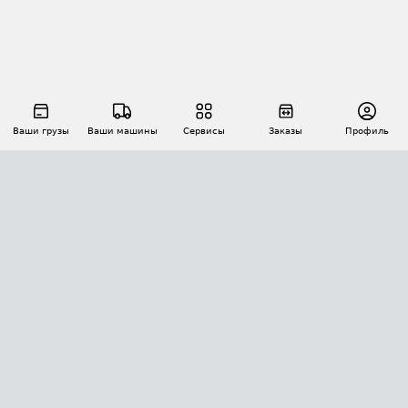
Ваши грузы
Ваши машины
Сервисы
Заказы
Профиль
АВТОМАТИЗАЦИЯ ПЕРЕВОЗОК
Площадки
Заказы
Торги
Тендеры
АТИ-Доки
GPS-мониторинг
АТИ Мессенджер
Цепочки грузов
API ATI.SU
ПОЛЕЗНОЕ
Расчет расстояний
БЕЗОПАСНОСТЬ
Академия ATI.SU