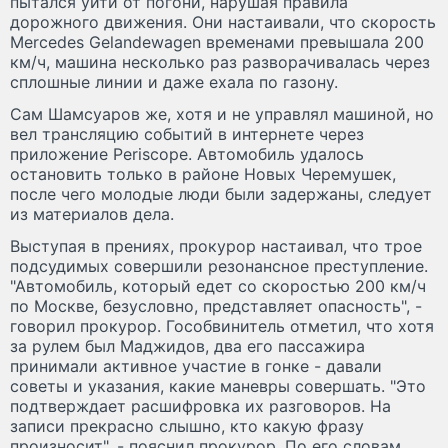
пытался уйти от погони, нарушая правила
дорожного движения. Они настаивали, что скорость
Mercedes Gelandewagen временами превышала 200
км/ч, машина несколько раз разворачивалась через
сплошные линии и даже ехала по газону.
Сам Шамсуаров же, хотя и не управлял машиной, но
вел трансляцию событий в интернете через
приложение Periscope. Автомобиль удалось
остановить только в районе Новых Черемушек,
после чего молодые люди были задержаны, следует
из материалов дела.
Выступая в прениях, прокурор настаивал, что трое
подсудимых совершили резонансное преступление.
"Автомобиль, который едет со скоростью 200 км/ч
по Москве, безусловно, представляет опасность", -
говорил прокурор. Гособвинитель отметил, что хотя
за рулем был Маджидов, два его пассажира
принимали активное участие в гонке - давали
советы и указания, какие маневры совершать. "Это
подтверждает расшифровка их разговоров. На
записи прекрасно слышно, кто какую фразу
произносит", - пояснил прокурор. По его словам,