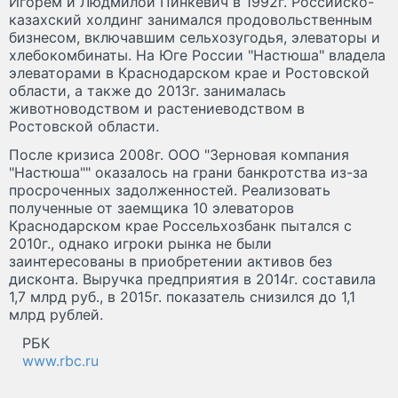
Игорем и Людмилой Пинкевич в 1992г. Российско-
казахский холдинг занимался продовольственным
бизнесом, включавшим сельхозугодья, элеваторы и
хлебокомбинаты. На Юге России "Настюша" владела
элеваторами в Краснодарском крае и Ростовской
области, а также до 2013г. занималась
животноводством и растениеводством в
Ростовской области.
После кризиса 2008г. ООО "Зерновая компания
"Настюша"" оказалось на грани банкротства из-за
просроченных задолженностей. Реализовать
полученные от заемщика 10 элеваторов
Краснодарском крае Россельхозбанк пытался с
2010г., однако игроки рынка не были
заинтересованы в приобретении активов без
дисконта. Выручка предприятия в 2014г. составила
1,7 млрд руб., в 2015г. показатель снизился до 1,1
млрд рублей.
РБК
www.rbc.ru