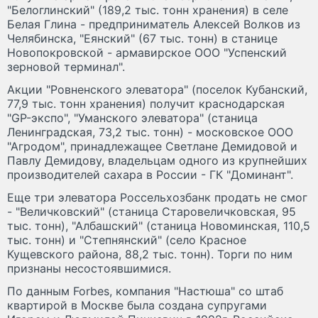
"Белоглинский" (189,2 тыс. тонн хранения) в селе
Белая Глина - предприниматель Алексей Волков из
Челябинска, "Еянский" (67 тыс. тонн) в станице
Новопокровской - армавирское ООО "Успенский
зерновой терминал".
Акции "Ровненского элеватора" (поселок Кубанский,
77,9 тыс. тонн хранения) получит краснодарская
"GP-экспо", "Уманского элеватора" (станица
Ленинградская, 73,2 тыс. тонн) - московское ООО
"Агродом", принадлежащее Светлане Демидовой и
Павлу Демидову, владельцам одного из крупнейших
производителей сахара в России - ГК "Доминант".
Еще три элеватора Россельхозбанк продать не смог
- "Величковский" (станица Старовеличковская, 95
тыс. тонн), "Албашский" (станица Новоминская, 110,5
тыс. тонн) и "Степнянский" (село Красное
Кущевского района, 88,2 тыс. тонн). Торги по ним
признаны несостоявшимися.
По данным Forbes, компания "Настюша" со штаб
квартирой в Москве была создана супругами