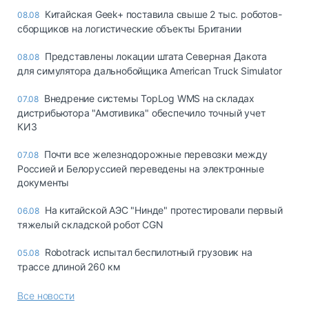
Китайская Geek+ поставила свыше 2 тыс. роботов-
08.08
сборщиков на логистические объекты Британии
Представлены локации штата Северная Дакота
08.08
для симулятора дальнобойщика American Truck Simulator
Внедрение системы TopLog WMS на складах
07.08
дистрибьютора "Амотивика" обеспечило точный учет
КИЗ
Почти все железнодорожные перевозки между
07.08
Россией и Белоруссией переведены на электронные
документы
На китайской АЭС "Нинде" протестировали первый
06.08
тяжелый складской робот CGN
Robotrack испытал беспилотный грузовик на
05.08
трассе длиной 260 км
Все новости