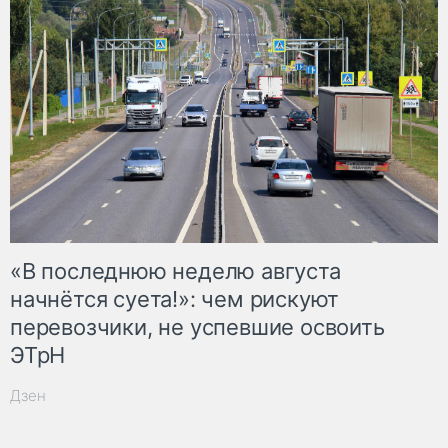
«В последнюю неделю августа
начнётся суета!»: чем рискуют
перевозчики, не успевшие освоить
ЭТрН
Дзен