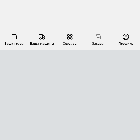
Ваши грузы
Ваши машины
Сервисы
Заказы
Профиль
АВТОМАТИЗАЦИЯ ПЕРЕВОЗОК
Площадки
Заказы
Торги
Тендеры
АТИ-Доки
GPS-мониторинг
АТИ Мессенджер
Цепочки грузов
API ATI.SU
ПОЛЕЗНОЕ
Расчет расстояний
БЕЗОПАСНОСТЬ
Академия ATI.SU