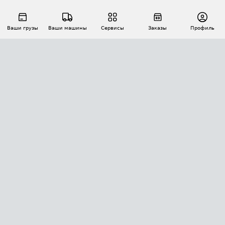
Ваши грузы
Ваши машины
Сервисы
Заказы
Профиль
АВТОМАТИЗАЦИЯ ПЕРЕВОЗОК
Площадки
Заказы
Торги
Тендеры
АТИ-Доки
GPS-мониторинг
АТИ Мессенджер
Цепочки грузов
API ATI.SU
ПОЛЕЗНОЕ
Расчет расстояний
БЕЗОПАСНОСТЬ
Академия ATI.SU
ATI.SU о безопасности
Звезды ATI.SU на вашем сайте
КОНТАКТЫ И ТАРИФЫ
Памятка по проверке контрагентов
Индекс ATI.SU FTL РФ
О системе ATI.SU
Светофор+
Средние ставки
ИНФОРМАЦИЯ
Контактная информация