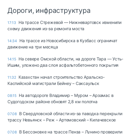
Дороги, инфраструктура
На трассе Стрежевой — Нижневартовск изменили
17:13
схему движения из-за ремонта моста
На трассе из Новосибирска в Кузбасс ограничат
14:34
движение на три месяца
На севере Омской области, на дороге Тара — Усть-
14:15
Ишим, уложено два слоя асфальтобетонного покрытия
Казахстан начал строительство Аральско-
11:32
Каспийской магистрали Бейнеу – Саксаульск
На автодороге Владимир – Муром – Арзамас в
08:15
Судогодском районе обновят 2,8 км полотна
В Свердловской области из-за паводка перекрыли
07.08
трассу Невьянск – Реж – Артемовский – Килачевское
В Бессоновке на трассе Пенза – Лунино проверили
07.08