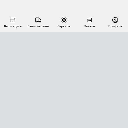
Ваши грузы
Ваши машины
Сервисы
Заказы
Профиль
АВТОМАТИЗАЦИЯ ПЕРЕВОЗОК
Площадки
Заказы
Торги
Тендеры
АТИ-Доки
GPS-мониторинг
АТИ Мессенджер
Цепочки грузов
API ATI.SU
ПОЛЕЗНОЕ
Расчет расстояний
БЕЗОПАСНОСТЬ
Академия ATI.SU
ATI.SU о безопасности
Звезды ATI.SU на вашем сайте
КОНТАКТЫ И ТАРИФЫ
Памятка по проверке контрагентов
Индекс ATI.SU FTL РФ