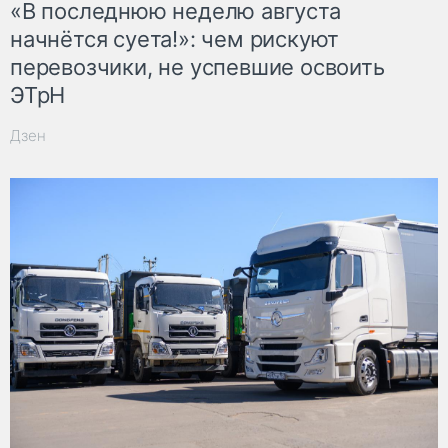
«В последнюю неделю августа
начнётся суета!»: чем рискуют
перевозчики, не успевшие освоить
ЭТрН
Дзен