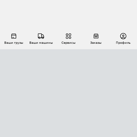
Ваши грузы
Ваши машины
Сервисы
Заказы
Профиль
АВТОМАТИЗАЦИЯ ПЕРЕВОЗОК
Площадки
Заказы
Торги
Тендеры
АТИ-Доки
GPS-мониторинг
АТИ Мессенджер
Цепочки грузов
API ATI.SU
ПОЛЕЗНОЕ
Расчет расстояний
БЕЗОПАСНОСТЬ
Академия ATI.SU