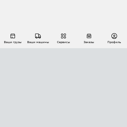
Ваши грузы
Ваши машины
Сервисы
Заказы
Профиль
АВТОМАТИЗАЦИЯ ПЕРЕВОЗОК
Площадки
Заказы
Торги
Тендеры
АТИ-Доки
GPS-мониторинг
АТИ Мессенджер
Цепочки грузов
API ATI.SU
ПОЛЕЗНОЕ
Расчет расстояний
БЕЗОПАСНОСТЬ
Академия ATI.SU