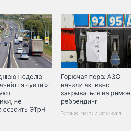
Горючая пора: АЗС
еднюю неделю
начали активно
ачнётся суета!»:
закрываться на ремон
куют
ребрендинг
ики, не
 освоить ЭТрН
Топливо, масла и автохимия