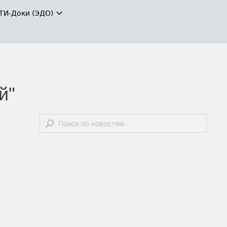
ТИ-Доки (ЭДО)
й"