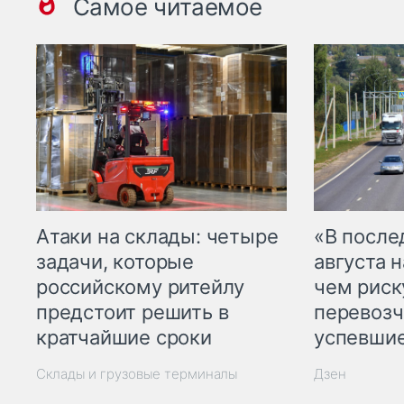
Самое читаемое
Атаки на склады: четыре
«В посл
задачи, которые
августа н
российскому ритейлу
чем рис
предстоит решить в
перевозч
кратчайшие сроки
успевшие
Склады и грузовые терминалы
Дзен