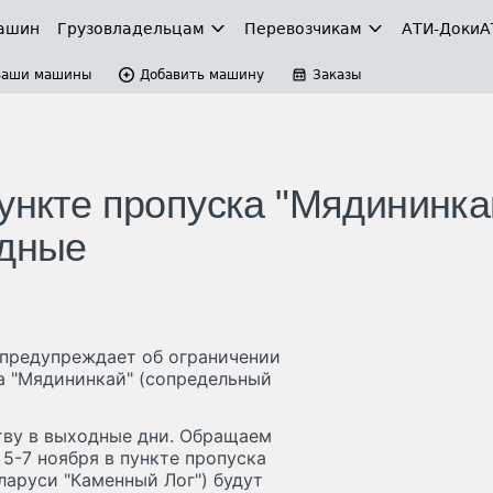
ашин
Грузовладельцам
Перевозчикам
АТИ-Доки
А
Ваши машины
Добавить машину
Заказы
ункте пропуска "Мядининка
одные
 предупреждает об ограничении
а "Мядининкай" (сопредельный
тву в выходные дни. Обращаем
5-7 ноября в пункте пропуска
ларуси "Каменный Лог") будут