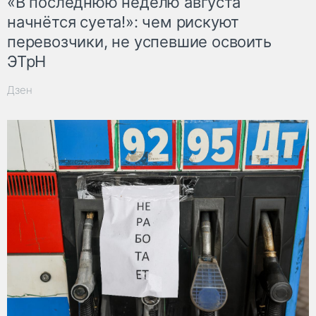
«В последнюю неделю августа
начнётся суета!»: чем рискуют
перевозчики, не успевшие освоить
ЭТрН
Дзен