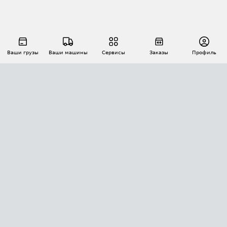
Ваши грузы
Ваши машины
Сервисы
Заказы
Профиль
АВТОМАТИЗАЦИЯ ПЕРЕВОЗОК
Площадки
Заказы
Торги
Тендеры
АТИ-Доки
GPS-мониторинг
АТИ Мессенджер
Цепочки грузов
API ATI.SU
ПОЛЕЗНОЕ
Расчет расстояний
БЕЗОПАСНОСТЬ
Академия ATI.SU
ATI.SU о безопасности
Звезды ATI.SU на вашем сайте
КОНТАКТЫ И ТАРИФЫ
Памятка по проверке контрагентов