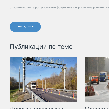
строительство дорог
дорожные фонды
платон
росавтодор
планы на
ОБСУДИТЬ
Публикации по теме
Дорога в никуда: как
Монополи