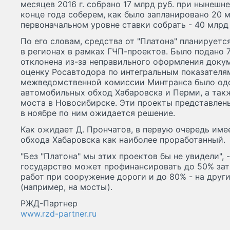
месяцев 2016 г. собрано 17 млрд руб. при нынешн
конце года соберем, как было запланировано 20 м
первоначальном уровне ставки собрать - 40 млрд р
По его словам, средства от "Платона" планирует
в регионах в рамках ГЧП-проектов. Было подано 7
отклонена из-за неправильного оформления доку
оценку Росавтодора по интегральным показателям
межведомственной комиссии Минтранса было одоб
автомобильных обход Хабаровска и Перми, а так
моста в Новосибирске. Эти проекты представлен
в ноябре по ним ожидается решение.
Как ожидает Д. Прончатов, в первую очередь име
обхода Хабаровска как наиболее проработанный.
"Без "Платона" мы этих проектов бы не увидели", 
государство может профинансировать до 50% за
работ при сооружение дороги и до 80% - на дру
(например, на мосты).
РЖД-Партнер
www.rzd-partner.ru