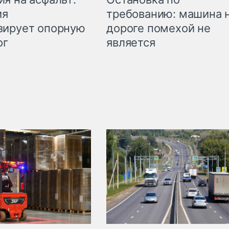
требованию: машина 
ия
дороге помехой не
зирует опорную
является
ог