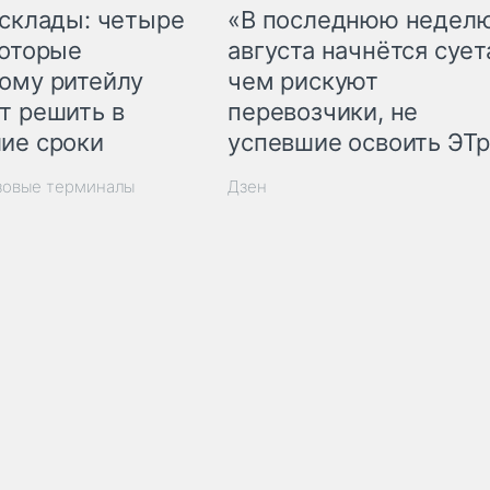
 склады: четыре
«В последнюю недел
которые
августа начнётся суета
ому ритейлу
чем рискуют
т решить в
перевозчики, не
ие сроки
успевшие освоить ЭТ
зовые терминалы
Дзен