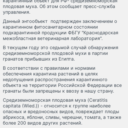
карантинный объект для РФ- средиземноморская
плодовая муха. Об этом сообщает пресс-служба
управления.
Данный энтообъект подтвержден заключением о
карантинном фитосанитарном состоянии
подкарантинной продукции ФБГУ "Краснодарская
межобластная ветеринарная лаборатория".
В текущем году это седьмой случай обнаружения
средиземноморской плодовой мухи в партии
гранатов прибывших из Египта.
В соответствии с правилами и нормами
обеспечения карантина растений в целях
недопущения распространения карантинного
объекта на территории Российской Федерации все
гранаты были запрещены к ввозу в нашу страну.
Средиземноморская плодовая муха (Ceratitis
capitata (Wied.)) - относится к группе наиболее
опасных и вредоносных видов, повреждает плоды
абрикоса, яблони, сливы, черешни, томата, а также
более 200 видов других растений.