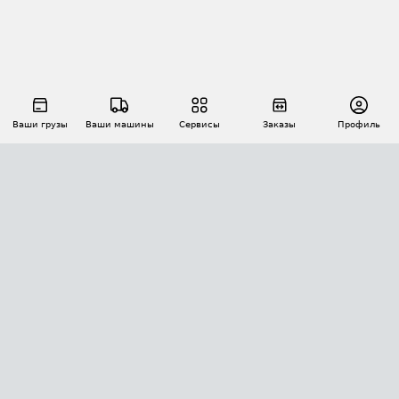
Ваши грузы
Ваши машины
Сервисы
Заказы
Профиль
АВТОМАТИЗАЦИЯ ПЕРЕВОЗОК
Площадки
Заказы
Торги
Тендеры
АТИ-Доки
GPS-мониторинг
АТИ Мессенджер
Цепочки грузов
API ATI.SU
ПОЛЕЗНОЕ
Расчет расстояний
БЕЗОПАСНОСТЬ
Академия ATI.SU