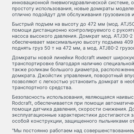
инновационной пневмогидравлической системе, 
простоту использования, новые домкраты моделей
отлично подойдут для обслуживания грузовиков и
Быстрый подъем на высоту до 472 мм (мод. ATJ50
помощи дистанционно контролируемого с рукоят
насоса высокого давления. Домкрат мод. ATJ30-2
обеспечивает максимальную высоту подъема 409 
поднять груз 50 т на 472 мм, а мод. ATJ80-2 груз
Домкраты новой линейки Rodcraft имеют широкую
транспортировке благодаря наличию специальной 
также роликам большого диаметра, расположенн
домкрата. Джойстик управления, поворотный впус
позволяют с легкостью установить домкрат в не
транспортного средства.
Безопасность использования, являющаяся наивы
Rodcraft, обеспечивается при помощи автоматич
помощи датчика давления, скорости снижения. Д
эксплуатационные характеристики достигаются з
особой конструкции, защищенного пыльниками от
"Мы постоянно работаем над совершенствование