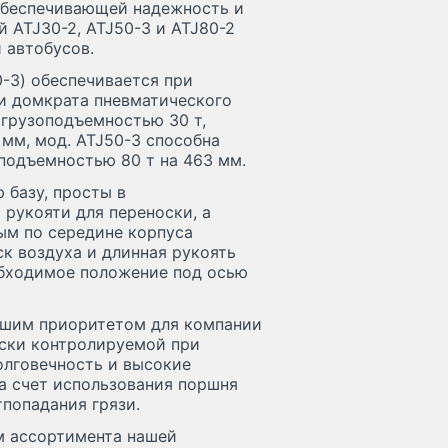
обеспечивающей надежность и
 ATJ30-2, ATJ50-3 и ATJ80-2
 автобусов.
-3) обеспечивается при
и домкрата пневматического
 грузоподъемностью 30 т,
мм, мод. ATJ50-3 способна
оподъемностью 80 т на 463 мм.
 базу, просты в
рукояти для переноски, а
ым по середине корпуса
к воздуха и длинная рукоять
обходимое положение под осью
сшим приоритетом для компании
ески контролируемой при
олговечность и высокие
а счет использования поршня
попадания грязи.
м ассортимента нашей