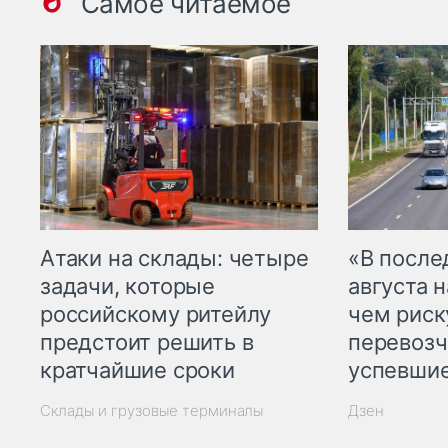
Самое читаемое
Атаки на склады: четыре
«В посл
задачи, которые
августа н
российскому ритейлу
чем рис
предстоит решить в
перевозч
кратчайшие сроки
успевшие
Склады и грузовые терминалы
Дзен