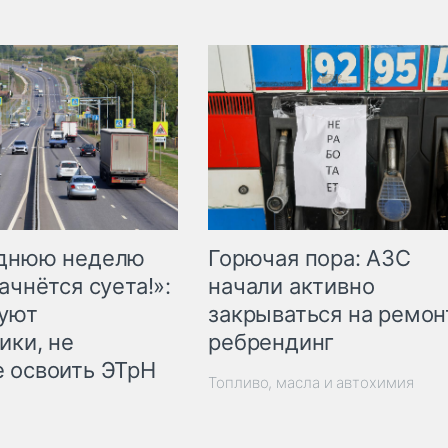
Горючая пора: АЗС
еднюю неделю
начали активно
ачнётся суета!»:
закрываться на ремон
куют
ребрендинг
ики, не
 освоить ЭТрН
Топливо, масла и автохимия