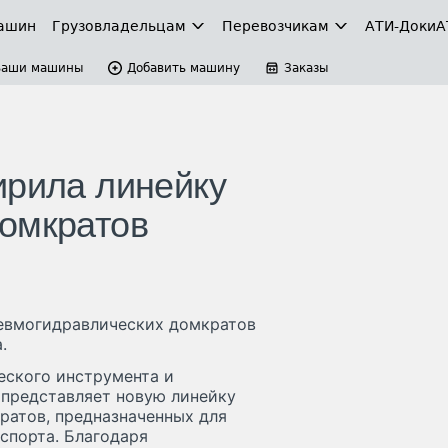
ашин
Грузовладельцам
Перевозчикам
АТИ-Доки
А
Ваши машины
Добавить машину
Заказы
ирила линейку
омкратов
невмогидравлических домкратов
.
ского инструмента и
 представляет новую линейку
ратов, предназначенных для
спорта. Благодаря