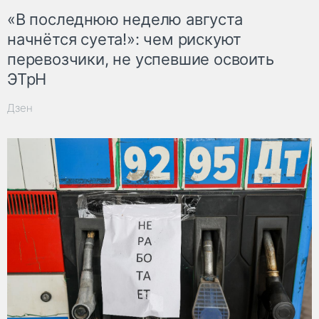
«В последнюю неделю августа
начнётся суета!»: чем рискуют
перевозчики, не успевшие освоить
ЭТрН
Дзен