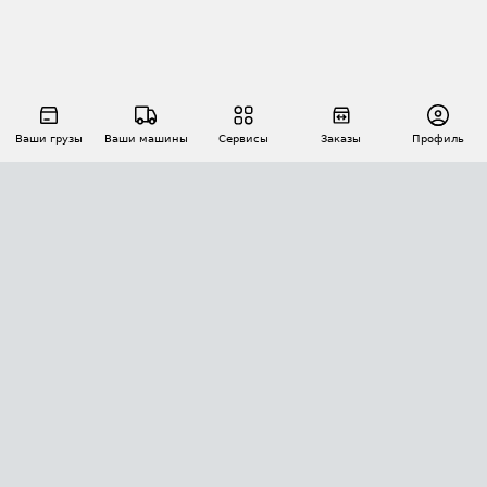
Ваши грузы
Ваши машины
Сервисы
Заказы
Профиль
АВТОМАТИЗАЦИЯ ПЕРЕВОЗОК
Площадки
Заказы
Торги
Тендеры
АТИ-Доки
GPS-мониторинг
АТИ Мессенджер
Цепочки грузов
API ATI.SU
ПОЛЕЗНОЕ
Расчет расстояний
БЕЗОПАСНОСТЬ
Академия ATI.SU
ATI.SU о безопасности