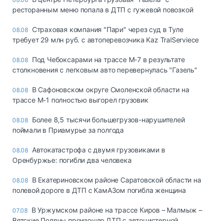
ресторанным меню попала в ДТП с гужевой повозкой
Страховая компания "Пари" через суд в Туле
08.08
требует 29 млн руб. с автоперевозчика Kaz TralServiece
Под Чебоксарами на трассе М-7 в результате
08.08
столкновения с легковым авто перевернулась "Газель"
В Сафоновском округе Смоленской области на
08.08
трассе М-1 полностью выгорел грузовик
Более 8,5 тысячи большегрузов-нарушителей
08.08
поймали в Приамурье за полгода
Автокатастрофа с двумя грузовиками в
08.08
Оренбуржье: погибли два человека
В Екатериновском районе Саратовской области на
08.08
полевой дороге в ДТП с КамАЗом погибла женщина
В Уржумском районе на трассе Киров – Малмыж –
07.08
Вятские Поляны произошло ДТП с автоцистерной