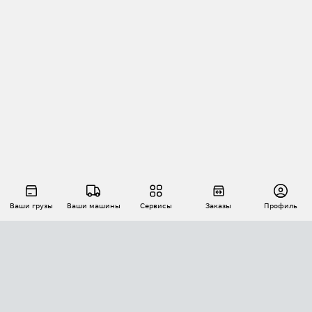
Ваши грузы
Ваши машины
Сервисы
Заказы
Профиль
АВТОМАТИЗАЦИЯ ПЕРЕВОЗОК
Площадки
Заказы
Торги
Тендеры
АТИ-Доки