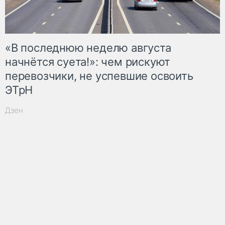
«В последнюю неделю августа
начнётся суета!»: чем рискуют
перевозчики, не успевшие освоить
ЭТрН
Дзен