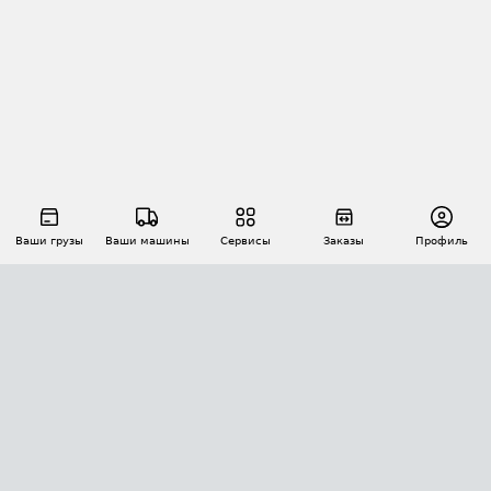
Ваши грузы
Ваши машины
Сервисы
Заказы
Профиль
АВТОМАТИЗАЦИЯ ПЕРЕВОЗОК
Площадки
Заказы
Торги
Тендеры
АТИ-Доки
GPS-мониторинг
АТИ Мессенджер
Цепочки грузов
API ATI.SU