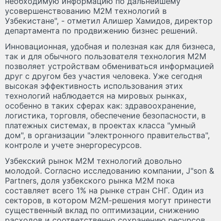
необходимую информацию по дальнейшему
усовершенствованию М2М технологий в
Узбекистане", - отметил Алишер Хамидов, директор
департамента по продвижению бизнес решений.
Инновационная, удобная и полезная как для бизнеса,
так и для обычного пользователя технология М2М
позволяет устройствам обмениваться информацией
друг с другом без участия человека. Уже сегодня
высокая эффективность использования этих
технологий наблюдается на мировых рынках,
особенно в таких сферах как: здравоохранение,
логистика, торговля, обеспечение безопасности, в
платежных системах, в проектах класса "умный
дом", в организации "электронного правительства",
контроле и учете энергоресурсов.
Узбекский рынок M2M технологий довольно
молодой. Согласно исследованию компании, J"son &
Partners, доля узбекского рынка М2М пока
составляет всего 1% на рынке стран СНГ. Один из
секторов, в котором М2М-решения могут принести
существенный вклад по оптимизации, снижению
расходов и соответственно сохранению ресурсов,