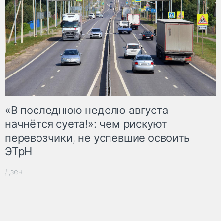
«В последнюю неделю августа
начнётся суета!»: чем рискуют
перевозчики, не успевшие освоить
ЭТрН
Дзен