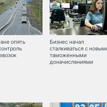
Бизнес начал
тане опять
сталкиваться с новым
контроль
таможенными
евозок
доначислениями