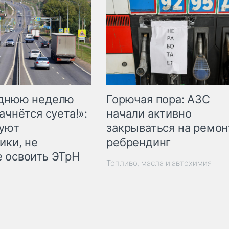
Горючая пора: АЗС
еднюю неделю
начали активно
ачнётся суета!»:
закрываться на ремон
куют
ребрендинг
ики, не
 освоить ЭТрН
Топливо, масла и автохимия