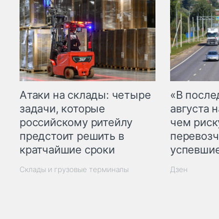
Атаки на склады: четыре
«В посл
задачи, которые
августа н
российскому ритейлу
чем рис
предстоит решить в
перевозч
кратчайшие сроки
успевшие
Склады и грузовые терминалы
Дзен