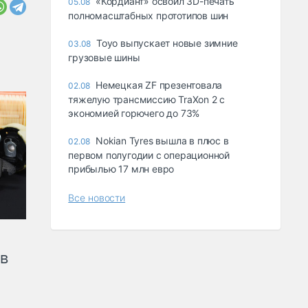
«Кордиант» освоил 3D-печать
05.08
полномасштабных прототипов шин
Toyo выпускает новые зимние
03.08
грузовые шины
Немецкая ZF презентовала
02.08
тяжелую трансмиссию TraXon 2 с
экономией горючего до 73%
Nokian Tyres вышла в плюс в
02.08
первом полугодии с операционной
прибылью 17 млн евро
Все новости
ов