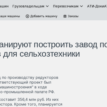
ашин
Грузовладельцам
Перевозчикам
АТИ-Доки
А
Ваши машины
Добавить машину
Заказы
анируют построить завод п
 для сельхозтехники
д по производству редукторов
ответствующий проект был
машиностроения" в ходе
во-промышленной палате РФ.
оставит 356,4 млн руб. Из них
естора. Кроме того, планируется