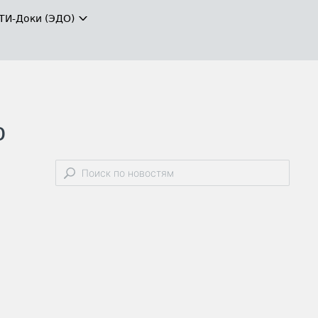
ТИ-Доки (ЭДО)
о