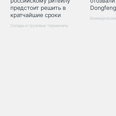
отозвали
российскому ритейлу
Dongfeng
предстоит решить в
кратчайшие сроки
Коммерчески
Склады и грузовые терминалы