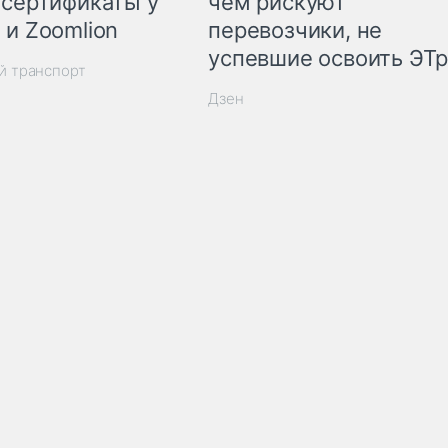
 сертификаты у
чем рискуют
 и Zoomlion
перевозчики, не
успевшие освоить ЭТ
й транспорт
Дзен