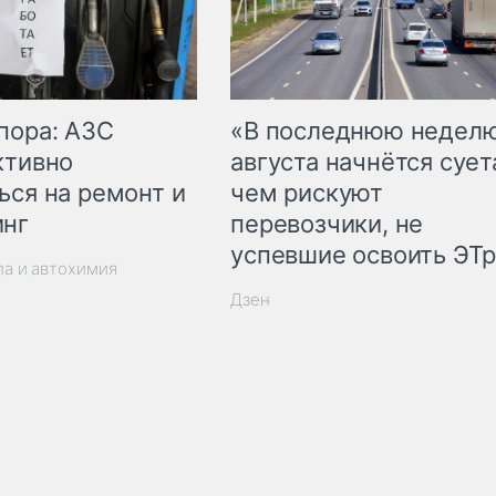
пора: АЗС
«В последнюю недел
ктивно
августа начнётся суета
ься на ремонт и
чем рискуют
инг
перевозчики, не
успевшие освоить ЭТ
ла и автохимия
Дзен