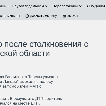
ашин
Грузовладельцам
Перевозчикам
АТИ-Доки
А
Ваши машины
Добавить машину
Заказы
 после столкновения с
ской области
ла Гавриловка Тереньгульского
и Ланцер" выехал на полосу
я автомобилем MAN с
вет. В результате ДТП водитель
чался на месте ДТП.