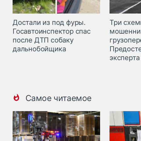
Три схе
Достали из под фуры.
мошенни
Госавтоинспектор спас
грузопер
после ДТП собаку
Предост
дальнобойщика
эксперта
Самое читаемое