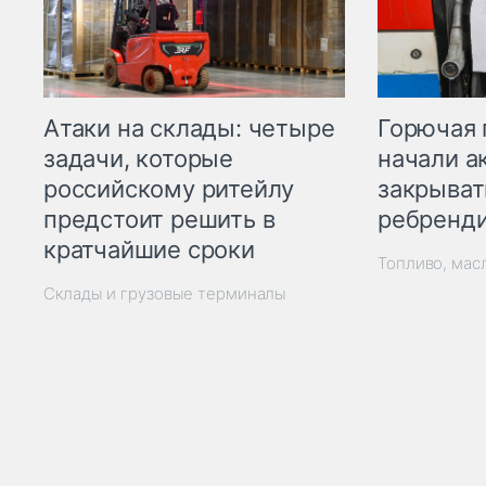
Горючая 
Атаки на склады: четыре
начали а
задачи, которые
закрыват
российскому ритейлу
ребренд
предстоит решить в
кратчайшие сроки
Топливо, мас
Склады и грузовые терминалы