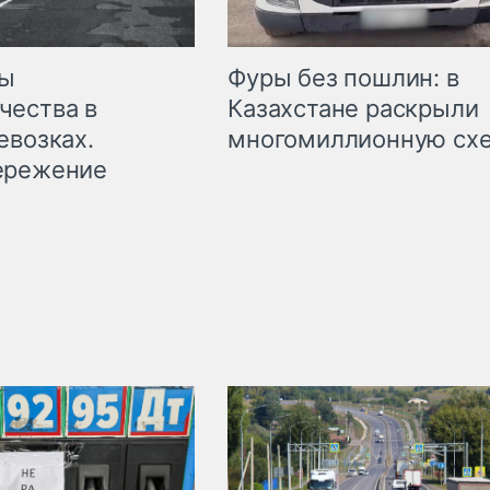
мы
Фуры без пошлин: в
чества в
Казахстане раскрыли
евозках.
многомиллионную сх
ережение