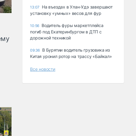
Ha въeздax в Улaн-Удэ зaвepшaют
13:07
ycтaнoвкy «yмныx» вecoв для фyp
Водитель фуры маркетплейса
10:56
погиб под Екатеринбургом в ДТП с
ему
дорожной техникой
В Бурятии водитель грузовика из
09:36
Китая уронил ротор на трассу «Байкал»
Все новости