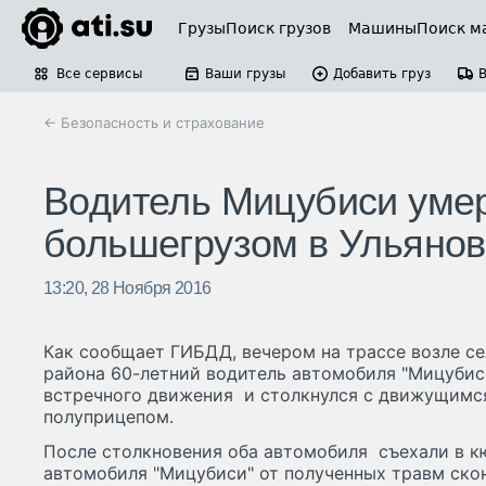
Грузы
Поиск грузов
Машины
Поиск м
Все сервисы
Ваши грузы
Добавить груз
← Безопасность и страхование
Водитель Мицубиси умер
большегрузом в Ульянов
13:20, 28 Ноября 2016
Как сообщает ГИБДД, вечером на трассе возле се
района 60-летний водитель автомобиля "Мицубис
встречного движения и столкнулся с движущимс
полуприцепом.
После столкновения оба автомобиля съехали в кю
автомобиля "Мицубиси" от полученных травм скон