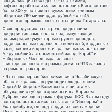
специализация последнего - нефтехимия,
нефтепереработка и машиностроение. В его составе
более 300 участников с суммарным годовым
оборотом 760 миллиардов рублей - это 45
процентов промышленного потенциала Татарстана.
Свою продукцию на встрече представили
предприятия самого кластера, выпускающие
полимеры, аккумуляторные группы проводов,
подрессоренные сиденья для водителей, карданные
валы, поковки и крепеж из различных марок стали.
А крупнейший авторемонтный завод "Кориб" из
Набережных Челнов выразил свою
заинтересованность в размещении на ЧТЗ заказов
на ремонт тракторов.
- Это наша первая бизнес-миссия в Челябинскую
область, - рассказал руководитель делегации
Сергей Майоров. - Возможность визита мы
обсуждали с губернатором региона Борисом
Дубровским еще в рамках форума ШОС. В этом году
повторно встретились на выставке "Иннопром" в
Екатеринбурге, где подтвердили свои намерения.
Мы заинтересованы в продвижении продукции