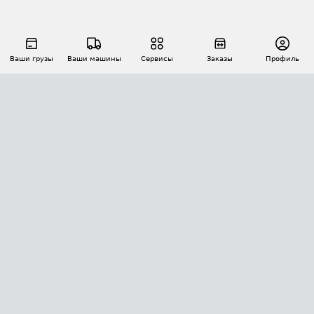
Ваши грузы
Ваши машины
Сервисы
Заказы
Профиль
АВТОМАТИЗАЦИЯ ПЕРЕВОЗОК
Площадки
Заказы
Торги
Тендеры
АТИ-Доки
GPS-мониторинг
АТИ Мессенджер
Цепочки грузов
API ATI.SU
ПОЛЕЗНОЕ
Расчет расстояний
БЕЗОПАСНОСТЬ
Академия ATI.SU
ATI.SU о безопасности
Звезды ATI.SU на вашем сайте
КОНТАКТЫ И ТАРИФЫ
Памятка по проверке контрагентов
Индекс ATI.SU FTL РФ
О системе ATI.SU