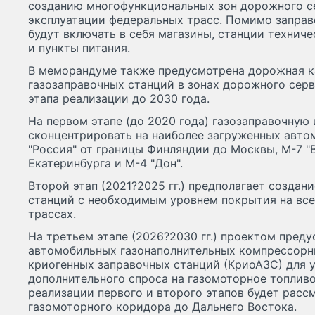
созданию многофункциональных зон дорожного се
эксплуатации федеральных трасс. Помимо заправ
будут включать в себя магазины, станции технич
и пункты питания.
В меморандуме также предусмотрена дорожная 
газозаправочных станций в зонах дорожного серв
этапа реализации до 2030 года.
На первом этапе (до 2020 года) газозаправочную
сконцентрировать на наиболее загруженных авто
"Россия" от границы Финляндии до Москвы, М-7 "В
Екатеринбурга и М-4 "Дон".
Второй этап (2021?2025 гг.) предполагает создан
станций с необходимым уровнем покрытия на вс
трассах.
На третьем этапе (2026?2030 гг.) проектом пред
автомобильных газонаполнительных компрессорн
криогенных заправочных станций (КриоАЗС) для 
дополнительного спроса на газомоторное топливо
реализации первого и второго этапов будет рас
газомоторного коридора до Дальнего Востока.