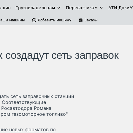
ашин
Грузовладельцам
Перевозчикам
АТИ-Доки
А
Ваши машины
Добавить машину
Заказы
 создадут сеть заправок
дать сеть заправочных станций
е. Соответствующие
ы Росавтодора Романа
пром газомоторное топливо"
ение новых форматов по