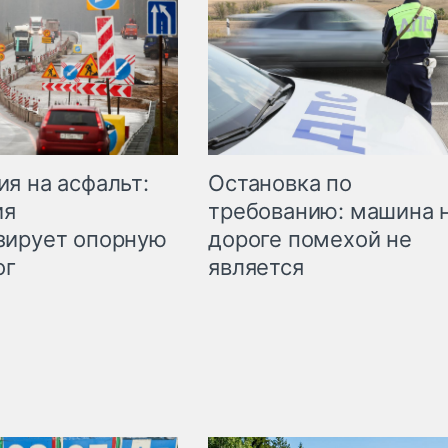
Остановка по
я на асфальт:
требованию: машина 
ия
дороге помехой не
зирует опорную
является
ог