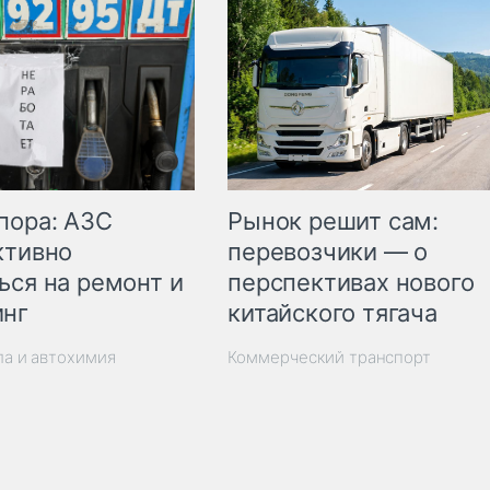
пора: АЗС
Рынок решит сам:
ктивно
перевозчики — о
ься на ремонт и
перспективах нового
инг
китайского тягача
ла и автохимия
Коммерческий транспорт