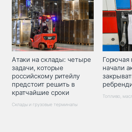
Горючая 
Атаки на склады: четыре
начали а
задачи, которые
закрыват
российскому ритейлу
ребренд
предстоит решить в
кратчайшие сроки
Топливо, мас
Склады и грузовые терминалы