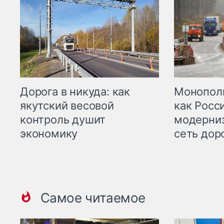
Дорога в никуда: как
Монополи
якутский весовой
как Росс
контроль душит
модерни
экономику
сеть дор
Самое читаемое