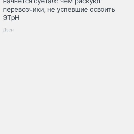
начнётся суета!»: чем рискуют
перевозчики, не успевшие освоить
ЭТрН
Дзен