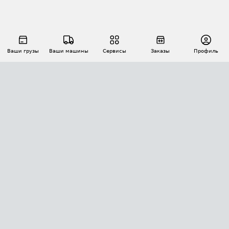
Ваши грузы
Ваши машины
Сервисы
Заказы
Профиль
АВТОМАТИЗАЦИЯ ПЕРЕВОЗОК
Площадки
Заказы
Торги
Тендеры
АТИ-Доки
GPS-мониторинг
АТИ Мессенджер
Цепочки грузов
API ATI.SU
ПОЛЕЗНОЕ
Расчет расстояний
БЕЗОПАСНОСТЬ
Академия ATI.SU
ATI.SU о безопасности
Звезды ATI.SU на вашем сайте
КОНТАКТЫ И ТАРИФЫ
Памятка по проверке контрагентов