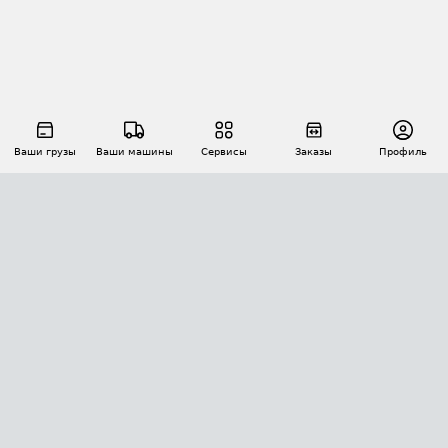
Ваши грузы
Ваши машины
Сервисы
Заказы
Профиль
АВТОМАТИЗАЦИЯ ПЕРЕВОЗОК
Площадки
Заказы
Торги
Тендеры
АТИ-Доки
GPS-мониторинг
АТИ Мессенджер
Цепочки грузов
API ATI.SU
ПОЛЕЗНОЕ
Расчет расстояний
БЕЗОПАСНОСТЬ
Академия ATI.SU