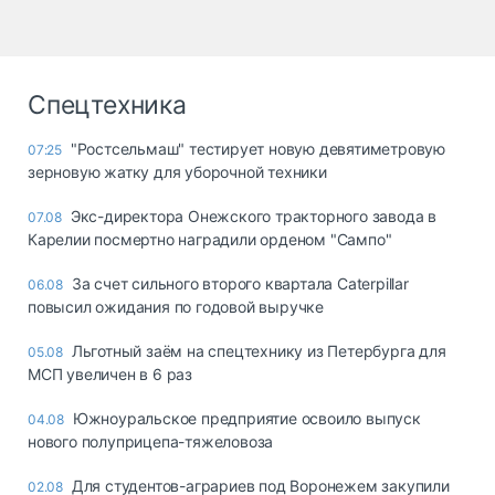
Спецтехника
"Ростсельмаш" тестирует новую девятиметровую
07:25
зерновую жатку для уборочной техники
Экс-директора Онежского тракторного завода в
07.08
Карелии посмертно наградили орденом "Сампо"
За счет сильного второго квартала Caterpillar
06.08
повысил ожидания по годовой выручке
Льготный заём на спецтехнику из Петербурга для
05.08
МСП увеличен в 6 раз
Южноуральское предприятие освоило выпуск
04.08
нового полуприцепа-тяжеловоза
Для студентов-аграриев под Воронежем закупили
02.08