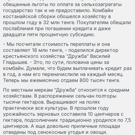
обещанные льготы по оплате за сельхозагрегаты
государство так и не предоставило. Комбайн
костанайской сборки обошелся хозяйству в
прошлом году в 32 млн тенге. Покупателям обещали
послабления при погашении кредита и даже
двадцати пяти процентную субсидию.
- Мы посчитали стоимость переплаты и она
составляет 18 млн тенге, - поделился директор
крестьянского хозяйства "Дружба" Василий
Гладышев. - Это, по сути, половина цены за
комбайн. Думали, что будем выплачивать кредит раз
в год, а нам его переначислили на каждый месяц.
Теперь мы ежемесячно отдаем 800 тысяч тенге.
По местным меркам "Дружба" относится к средним
хозяйствам. В распоряжении сельчан полторы
тысячи гектаров. Выращивают на полях
практически все культуры. В прошлом году
урожайность зерновых составила 10 центнеров с
гектара, подсолнечник традиционно уродился по 7,5
центнеров. А еще довольно приличные площади
отведены под сенокосные угодья и овощи.