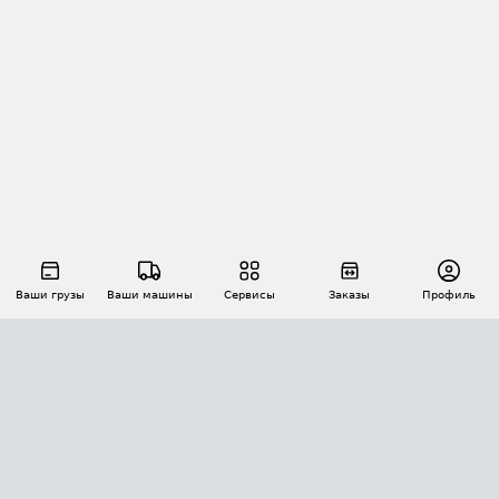
Ваши грузы
Ваши машины
Сервисы
Заказы
Профиль
АВТОМАТИЗАЦИЯ ПЕРЕВОЗОК
Площадки
Заказы
Торги
Тендеры
АТИ-Доки
GPS-мониторинг
АТИ Мессенджер
Цепочки грузов