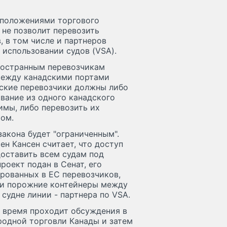
 положениями торгового
 не позволит перевозить
, в том числе и партнеров
использовании судов (VSA).
ностранным перевозчикам
между канадскими портами
нские перевозчики должны либо
вание из одного канадского
имы, либо перевозить их
ом.
закона будет "ограниченным".
н Кансен считает, что доступ
оставить всем судам под
роект подан в Сенат, его
рованных в ЕС перевозчиков,
вои порожние контейнеры между
судне линии - партнера по VSA.
 время проходит обсуждения в
одной торговли Канады и затем