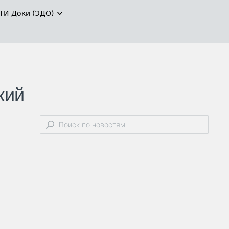
ТИ-Доки (ЭДО)
кий