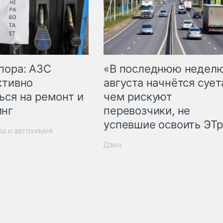
пора: АЗС
«В последнюю недел
ктивно
августа начнётся суета
ься на ремонт и
чем рискуют
инг
перевозчики, не
успевшие освоить ЭТ
ла и автохимия
Дзен