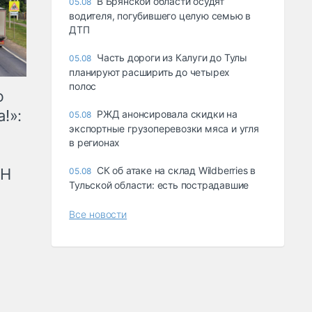
В Брянской области осудят
05.08
водителя, погубившего целую семью в
ДТП
Часть дороги из Калуги до Тулы
05.08
планируют расширить до четырех
полос
ю
!»:
РЖД анонсировала скидки на
05.08
экспортные грузоперевозки мяса и угля
в регионах
СК об атаке на склад Wildberries в
рН
05.08
Тульской области: есть пострадавшие
Все новости