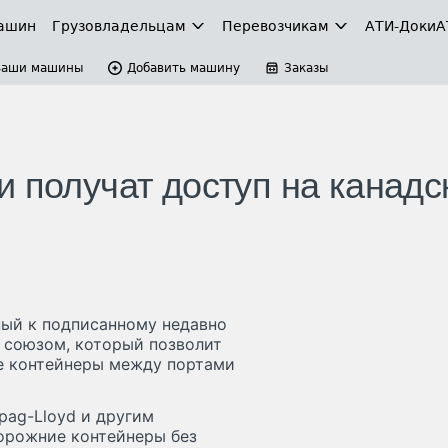
ашин
Грузовладельцам
Перевозчикам
АТИ-Доки
А
Ваши машины
Добавить машину
Заказы
 получат доступ на канадс
ный к подписанному недавно
 союзом, который позволит
е контейнеры между портами
pag-Lloyd и другим
орожние контейнеры без