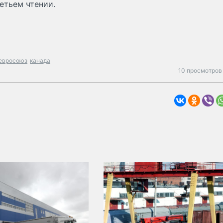
етьем чтении.
евросоюз
канада
10 просмотров 