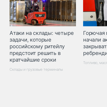
Горючая 
Атаки на склады: четыре
начали а
задачи, которые
закрыват
российскому ритейлу
ребренд
предстоит решить в
кратчайшие сроки
Топливо, мас
Склады и грузовые терминалы