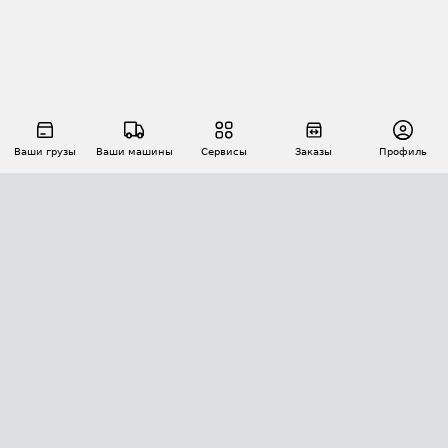
Ваши грузы
Ваши машины
Сервисы
Заказы
Профиль
АВТОМАТИЗАЦИЯ ПЕРЕВОЗОК
Площадки
Заказы
Торги
Тендеры
АТИ-Доки
GPS-мониторинг
АТИ Мессенджер
Цепочки грузов
API ATI.SU
ПОЛЕЗНОЕ
Расчет расстояний
БЕЗОПАСНОСТЬ
Академия ATI.SU