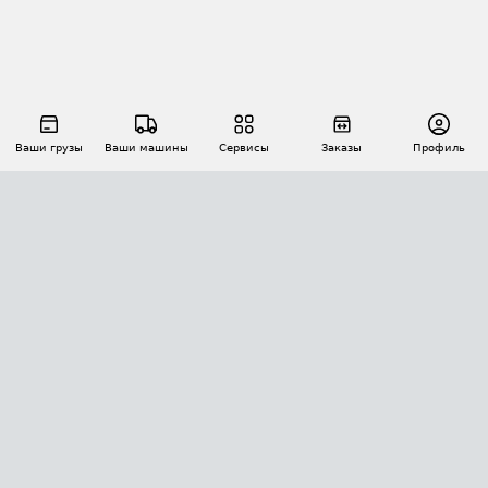
Ваши грузы
Ваши машины
Сервисы
Заказы
Профиль
АВТОМАТИЗАЦИЯ ПЕРЕВОЗОК
Площадки
Заказы
Торги
Тендеры
АТИ-Доки
GPS-мониторинг
АТИ Мессенджер
Цепочки грузов
API ATI.SU
ПОЛЕЗНОЕ
Расчет расстояний
БЕЗОПАСНОСТЬ
Академия ATI.SU