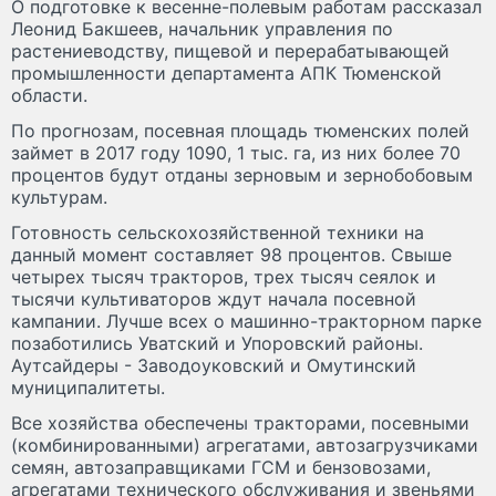
О подготовке к весенне-полевым работам рассказал
Леонид Бакшеев, начальник управления по
растениеводству, пищевой и перерабатывающей
промышленности департамента АПК Тюменской
области.
По прогнозам, посевная площадь тюменских полей
займет в 2017 году 1090, 1 тыс. га, из них более 70
процентов будут отданы зерновым и зернобобовым
культурам.
Готовность сельскохозяйственной техники на
данный момент составляет 98 процентов. Свыше
четырех тысяч тракторов, трех тысяч сеялок и
тысячи культиваторов ждут начала посевной
кампании. Лучше всех о машинно-тракторном парке
позаботились Уватский и Упоровский районы.
Аутсайдеры - Заводоуковский и Омутинский
муниципалитеты.
Все хозяйства обеспечены тракторами, посевными
(комбинированными) агрегатами, автозагрузчиками
семян, автозаправщиками ГСМ и бензовозами,
агрегатами технического обслуживания и звеньями