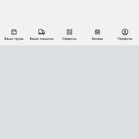
Ваши грузы
Ваши машины
Сервисы
Заказы
Профиль
АВТОМАТИЗАЦИЯ ПЕРЕВОЗОК
Площадки
Заказы
Торги
Тендеры
АТИ-Доки
GPS-мониторинг
АТИ Мессенджер
Цепочки грузов
API ATI.SU
ПОЛЕЗНОЕ
Расчет расстояний
БЕЗОПАСНОСТЬ
Академия ATI.SU
ATI.SU о безопасности
Звезды ATI.SU на вашем сайте