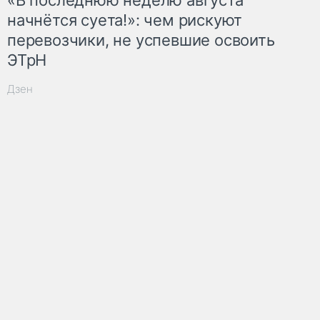
начнётся суета!»: чем рискуют
перевозчики, не успевшие освоить
ЭТрН
Дзен