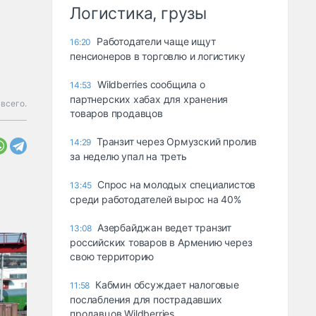
Логистика, грузы
Работодатели чаще ищут
16:20
пенсионеров в торговлю и логистику
Wildberries сообщила о
14:53
партнерских хабах для хранения
 всего.
товаров продавцов
Транзит через Ормузский пролив
14:29
за неделю упал на треть
Спрос на молодых специалистов
13:45
среди работодателей вырос на 40%
Азербайджан ведет транзит
13:08
российских товаров в Армению через
свою территорию
Кабмин обсуждает налоговые
11:58
послабления для пострадавших
продавцов Wildberries