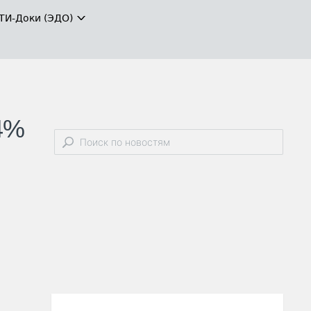
ТИ-Доки (ЭДО)
4%