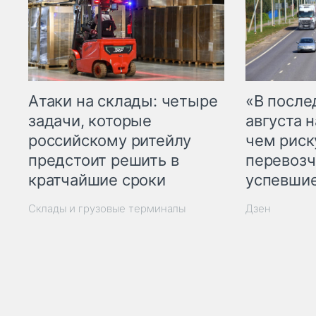
Атаки на склады: четыре
«В посл
задачи, которые
августа н
российскому ритейлу
чем рис
предстоит решить в
перевозч
кратчайшие сроки
успевшие
Склады и грузовые терминалы
Дзен