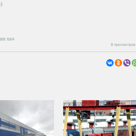
)
зки
ржд
8 просмотров