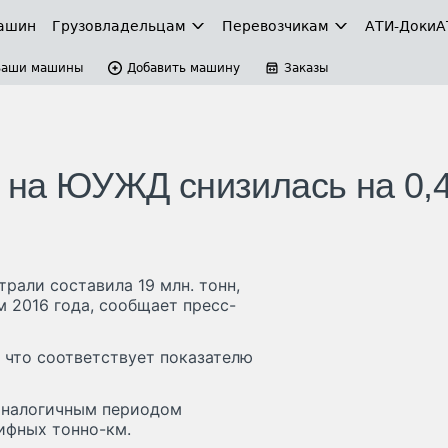
ашин
Грузовладельцам
Перевозчикам
АТИ-Доки
А
Ваши машины
Добавить машину
Заказы
а на ЮУЖД снизилась на 0,
рали составила 19 млн. тонн,
м 2016 года, сообщает пресс-
, что соответствует показателю
 аналогичным периодом
рифных тонно-км.