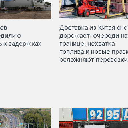
Доставка из Китая сно
ров
дорожает: очереди на
дили о
границе, нехватка
ых задержках
топлива и новые прав
осложняют перевозки